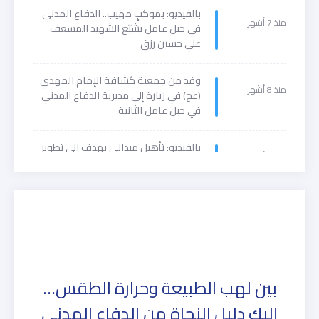
بالفيديو: بموكبٍ مهيب.. الدفاع المدني
منذ 7 أشهر
في جبل عامل يشيّع الشهيد المسعف
علي حسين رزق
وفد من جمعية كشافة الإمام المهدي
منذ 8 أشهر
(عج) في زيارة إلى مديرية الدفاع المدني
في جبل عامل الثانية
بالفيديو: تأهيل ميداني يهدف الى تطوير
منذ 9 أشهر
مهارات المتطوعين ورفع جهوزيتهم
بين لهب الطبيعة وحرارة الطقس…
إليك دليل النجاة من الدفاع المدني