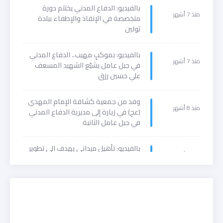
بالفيديو: الدفاع المدني يختتم دورة
منذ 7 أشهر
متخصصة في الإنقاذ والإطفاء ببلدة
تولين
بالفيديو: بموكبٍ مهيب.. الدفاع المدني
منذ 7 أشهر
في جبل عامل يشيّع الشهيد المسعف
علي حسين رزق
وفد من جمعية كشافة الإمام المهدي
منذ 8 أشهر
(عج) في زيارة إلى مديرية الدفاع المدني
في جبل عامل الثانية
بالفيديو: تأهيل ميداني يهدف الى تطوير
منذ 9 أشهر
مهارات المتطوعين ورفع جهوزيتهم