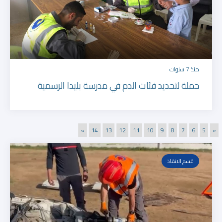
منذ 7 سنوات
حملة لتحديد فئات الدم في مدرسة بليدا الرسمية
»
14
13
12
11
10
9
8
7
6
5
«
قسم الانقاذ