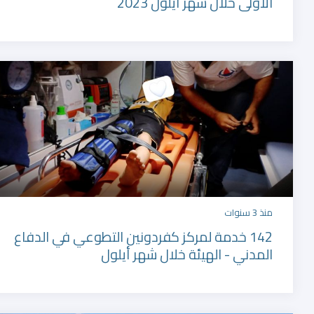
الاولى خلال شهر أيلول 2023
دورة اسعافات أولية
منذ 3 سنوات
142 خدمة لمركز كفردونين التطوعي في الدفاع
(CPR) لطلاب معهد
المدني - الهيئة خلال شهر أيلول
السيد عباس
ا
الموسوي في البقاع