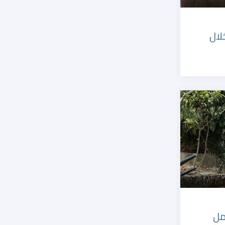
لال
مل