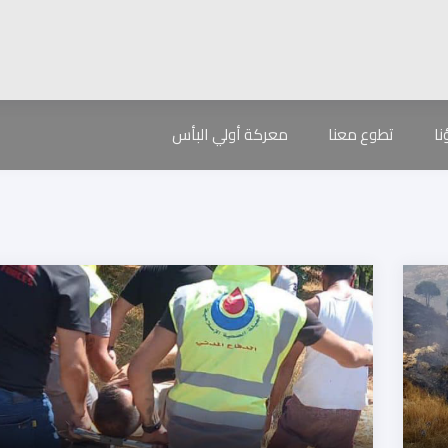
ا
تطوع معنا
معركة أولي البأس