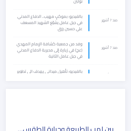
تولين
بالفيديو: بموكبٍ مهيب.. الدفاع المدني
منذ 7 أشهر
في جبل عامل يشيّع الشهيد المسعف
علي حسين رزق
وفد من جمعية كشافة الإمام المهدي
منذ 7 أشهر
(عج) في زيارة إلى مديرية الدفاع المدني
في جبل عامل الثانية
بالفيديو: تأهيل ميداني يهدف الى تطوير
منذ 9 أشهر
مهارات المتطوعين ورفع جهوزيتهم
بين لهب الطبيعة وحرارة الطقس…